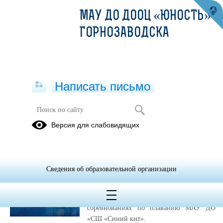
МАУ ДО ДООЦ «ЮНОСТЬ» Г.
ГОРНОЗАВОДСКА
Написать письмо
Публикации за Апрель 2026
Версия для слабовидящих
30.04.2026
День брассиста 2026!
Сведения об образовательной организации
В минувшие дни, 24 и 25 апреля, команда
центра «Юность» в составе 15 человек
приняла участие в открытых
соревнованиях по плаванию МАУ ДО
«СШ «Синий кит».