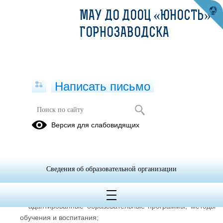
МАУ ДО ДООЦ «ЮНОСТЬ» Г.
ГОРНОЗАВОДСКА
Написать письмо
ДОСТУПНАЯ СРЕДА
Версия для слабовидящих
Специальные условия для обучения
инвалидов и лиц с ограниченными
возможностями здоровья
Сведения об образовательной организации
К специальным условиям для обучающихся с ограниченными
возможностями здоровья относятся:
адаптированные образовательные программы, методы
·
обучения и воспитания;