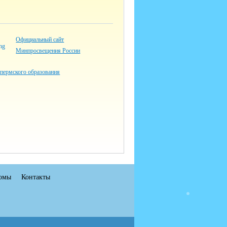
Официальный сайт
Минпросвещения России
 пермского образования
омы
Контакты