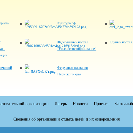
рнет-
Культура.рф
т
Федеральный портал
Единый портал
ки и
"Российское образование"
рации
ической
Федерация плавания
Пермского края
разовательной организации
Лагерь
Новости
Проекты
Фотоальб
Сведения об организации отдыха детей и их оздоровления