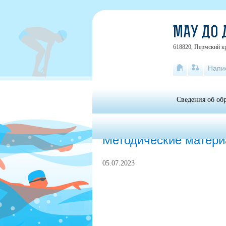
МАУ ДО 
618820, Пермский кр
Напи
Сведения об об
Главная
»
Противодействие коррупции
»
Методические матер
05.07.2023