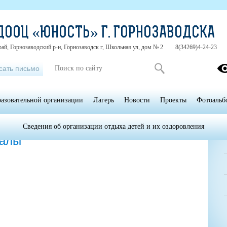
ДООЦ «ЮНОСТЬ» Г. ГОРНОЗАВОДСКА
ай, Горнозаводский р-н, Горнозаводск г, Школьная ул, дом № 2
8(34269)4-24-23
сать письмо
разовательной организации
Лагерь
Новости
Проекты
Фотоальб
Сведения об организации отдыха детей и их оздоровления
Методические материалы
иалы