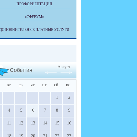
ПРОФОРИЕНТАЦИЯ
«СФЕРУМ»
ДОПОЛНИТЕЛЬНЫЕ ПЛАТНЫЕ УСЛУГИ
Август
События
вт
ср
чт
пт
сб
вс
1
2
4
5
6
7
8
9
11
12
13
14
15
16
18
19
20
21
22
23