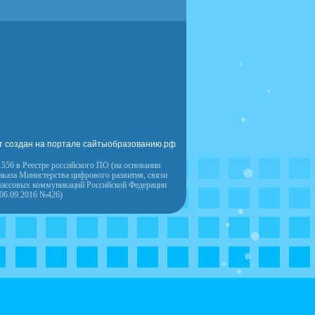
т создан на портале сайтыобразованию.рф
556 в Реестре российского ПО (на основании
иказа Министерства цифрового развития, связи
массовых коммуникаций Российской Федерации
 06.09.2016 №426)