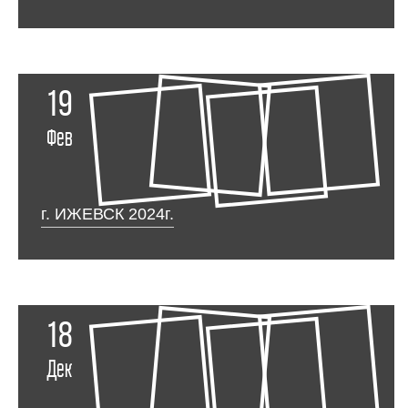
19
Фев
г. ИЖЕВСК 2024г.
18
Дек