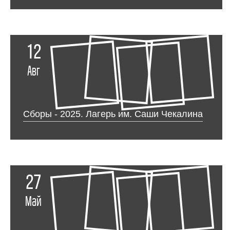
12
Авг
Сборы - 2025. Лагерь им. Саши Чекалина
27
Май