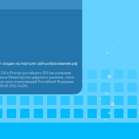
т создан на портале сайтыобразованию.рф
556 в Реестре российского ПО (на основании
иказа Министерства цифрового развития, связи
массовых коммуникаций Российской Федерации
 06.09.2016 №426)