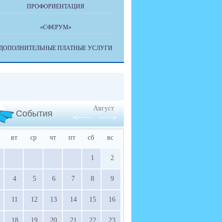
ПРОФОРИЕНТАЦИЯ
«СФЕРУМ»
ДОПОЛНИТЕЛЬНЫЕ ПЛАТНЫЕ УСЛУГИ
Август
События
вт
ср
чт
пт
сб
вс
1
2
4
5
6
7
8
9
11
12
13
14
15
16
18
19
20
21
22
23