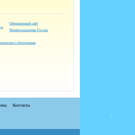
Официальный сайт
Минпросвещения России
 пермского образования
омы
Контакты