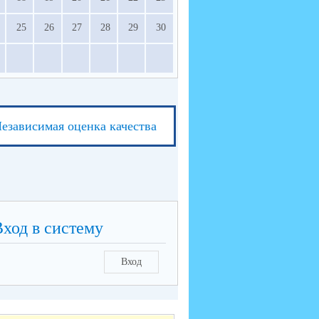
25
26
27
28
29
30
езависимая оценка качества
Вход в систему
Вход