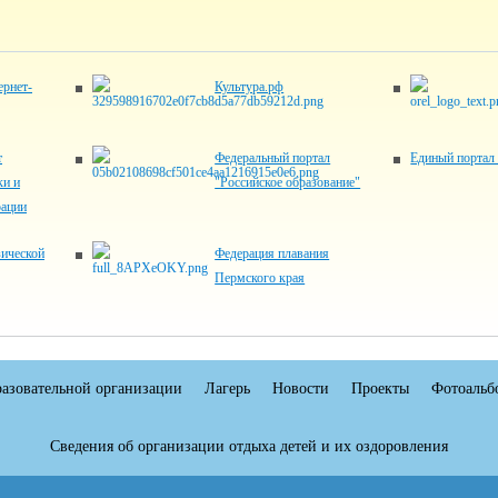
рнет-
Культура.рф
т
Федеральный портал
Единый портал
ки и
"Российское образование"
рации
ической
Федерация плавания
Пермского края
разовательной организации
Лагерь
Новости
Проекты
Фотоальб
Сведения об организации отдыха детей и их оздоровления